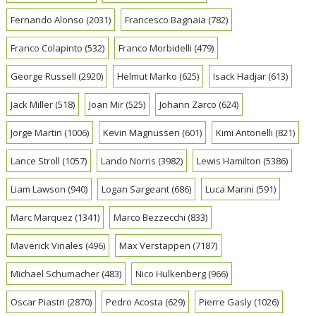
Fernando Alonso
(2031)
Francesco Bagnaia
(782)
Franco Colapinto
(532)
Franco Morbidelli
(479)
George Russell
(2920)
Helmut Marko
(625)
Isack Hadjar
(613)
Jack Miller
(518)
Joan Mir
(525)
Johann Zarco
(624)
Jorge Martin
(1006)
Kevin Magnussen
(601)
Kimi Antonelli
(821)
Lance Stroll
(1057)
Lando Norris
(3982)
Lewis Hamilton
(5386)
Liam Lawson
(940)
Logan Sargeant
(686)
Luca Marini
(591)
Marc Marquez
(1341)
Marco Bezzecchi
(833)
Maverick Vinales
(496)
Max Verstappen
(7187)
Michael Schumacher
(483)
Nico Hulkenberg
(966)
Oscar Piastri
(2870)
Pedro Acosta
(629)
Pierre Gasly
(1026)