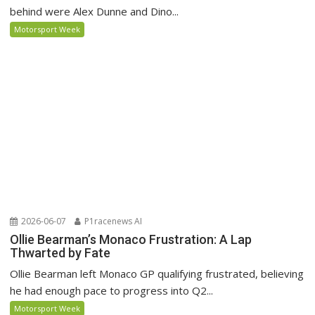
behind were Alex Dunne and Dino...
Motorsport Week
2026-06-07
P1racenews AI
Ollie Bearman’s Monaco Frustration: A Lap
Thwarted by Fate
Ollie Bearman left Monaco GP qualifying frustrated, believing
he had enough pace to progress into Q2...
Motorsport Week