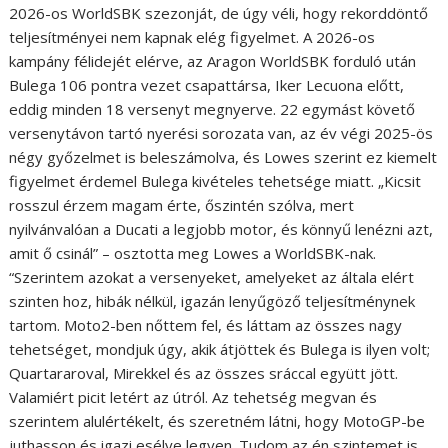
2026-os WorldSBK szezonját, de úgy véli, hogy rekorddöntő
teljesítményei nem kapnak elég figyelmet. A 2026-os
kampány félidejét elérve, az Aragon WorldSBK forduló után
Bulega 106 pontra vezet csapattársa, Iker Lecuona előtt,
eddig minden 18 versenyt megnyerve. 22 egymást követő
versenytávon tartó nyerési sorozata van, az év végi 2025-ös
négy győzelmet is beleszámolva, és Lowes szerint ez kiemelt
figyelmet érdemel Bulega kivételes tehetsége miatt. „Kicsit
rosszul érzem magam érte, őszintén szólva, mert
nyilvánvalóan a Ducati a legjobb motor, és könnyű lenézni azt,
amit ő csinál” – osztotta meg Lowes a WorldSBK-nak.
“Szerintem azokat a versenyeket, amelyeket az általa elért
szinten hoz, hibák nélkül, igazán lenyűgöző teljesítménynek
tartom. Moto2-ben nőttem fel, és láttam az összes nagy
tehetséget, mondjuk úgy, akik átjöttek és Bulega is ilyen volt;
Quartararoval, Mirekkel és az összes sráccal együtt jött.
Valamiért picit letért az útról. Az tehetség megvan és
szerintem alulértékelt, és szeretném látni, hogy MotoGP-be
juthasson és igazi esélye legyen. Tudom az én szintemet is,