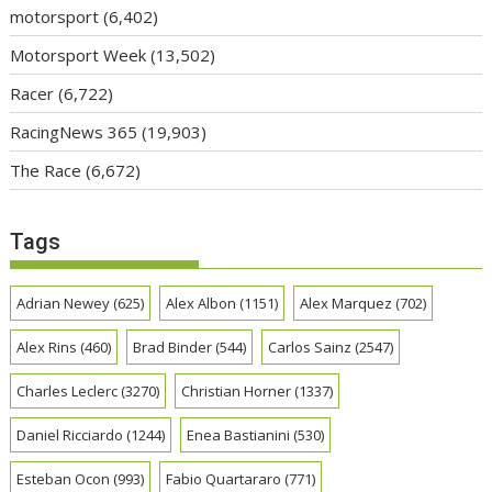
motorsport
(6,402)
Motorsport Week
(13,502)
Racer
(6,722)
RacingNews 365
(19,903)
The Race
(6,672)
Tags
Adrian Newey
(625)
Alex Albon
(1151)
Alex Marquez
(702)
Alex Rins
(460)
Brad Binder
(544)
Carlos Sainz
(2547)
Charles Leclerc
(3270)
Christian Horner
(1337)
Daniel Ricciardo
(1244)
Enea Bastianini
(530)
Esteban Ocon
(993)
Fabio Quartararo
(771)