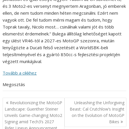
és 3 Moto2-es versenyt megnyertem Aragonban, jó emberek
ellen, de nem tudom minden héten megcsinálni. Ezért nem
vagyok ott. De fel tudom mérni magam és tudom, hogy
Toprak tavaly, Nicolo most… csinálnak valami jót és több
elismerést érdemelnek.” Bulega állítólag lehetőséget kapott
egy ülést VR46-tól a 2027-es MotoGP szezonra, miután
lenyűgözte a Ducati felső vezetését a WorldSBK-beli
teljesítményével és a gyártó 850cc-s fejlesztési projektjén
végzett munkájával.
Tovább a cikkhez
Megosztás
Post
Revolutionizing the MotoGP
Unleashing the Unforgiving
navigation
Landscape: Guenther Steiner
Beast: Cal Crutchlow’s Insight
Unveils Game-changing Moto2
on the Evolution of MotoGP
Signing amid Tech3’s 2027
Bikes
Rider Lineup Announcement