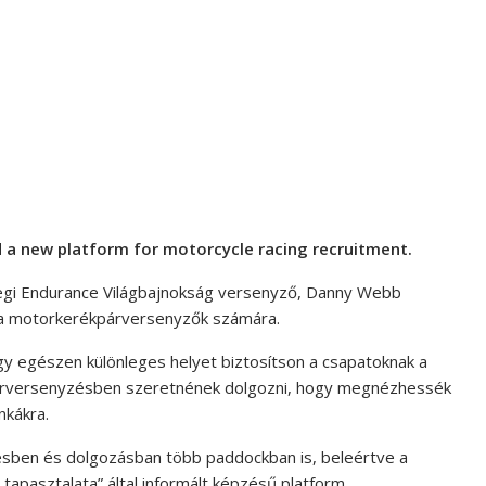
a new platform for motorcycle racing recruitment.
legi Endurance Világbajnokság versenyző, Danny Webb
t a motorkerékpárversenyzők számára.
gy egészen különleges helyet biztosítson a csapatoknak a
kpárversenyzésben szeretnének dolgozni, hogy megnézhessék
nkákra.
ésben és dolgozásban több paddockban is, beleértve a
 tapasztalata” által informált képzésű platform.