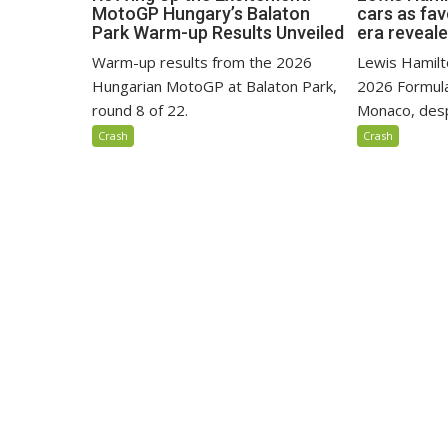
MotoGP Hungary’s Balaton
cars as fa
Park Warm-up Results Unveiled
era reveal
Warm-up results from the 2026
Lewis Hamilto
Hungarian MotoGP at Balaton Park,
2026 Formula
round 8 of 22.
Monaco, despi
Crash
Crash