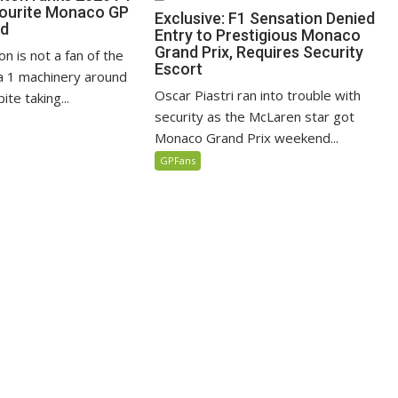
vourite Monaco GP
Exclusive: F1 Sensation Denied
ed
Entry to Prestigious Monaco
Grand Prix, Requires Security
n is not a fan of the
Escort
 1 machinery around
Oscar Piastri ran into trouble with
te taking...
security as the McLaren star got
Monaco Grand Prix weekend...
GPFans