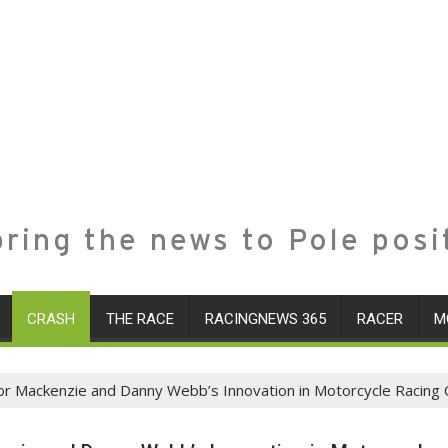
ring the news to Pole posi
CRASH
THE RACE
RACINGNEWS 365
RACER
M
or Mackenzie and Danny Webb’s Innovation in Motorcycle Racing