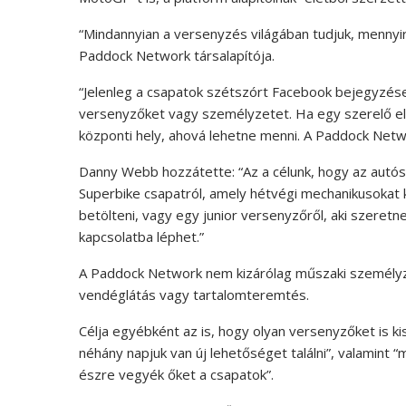
“Mindannyian a versenyzés világában tudjuk, mennyir
Paddock Network társalapítója.
“Jelenleg a csapatok szétszórt Facebook bejegyzés
versenyzőket vagy személyzetet. Ha egy szerelő elé
központi hely, ahová lehetne menni. A Paddock Netwo
Danny Webb hozzátette: “Az a célunk, hogy az autós
Superbike csapatról, amely hétvégi mechanikusokat 
betölteni, vagy egy junior versenyzőről, aki szeretn
kapcsolatba léphet.”
A Paddock Network nem kizárólag műszaki személyzet
vendéglátás vagy tartalomteremtés.
Célja egyébként az is, hogy olyan versenyzőket is kisz
néhány napjuk van új lehetőséget találni”, valamint 
észre vegyék őket a csapatok”.