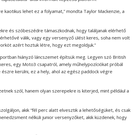
e kaotikus lehet ez a folyamat,” mondta Taylor Mackenzie, a
ekre és szóbeszédre támaszkodnak, hogy találjanak elérhető
rhetővé válik, vagy egy versenyző ülést keres, soha nem volt
rköt azért hoztuk létre, hogy ezt megoldjuk.”
portban hiányzó láncszemet építsük meg. Legyen szó British
keres, egy Moto3 csapatról, amely műhelypozíciókat próbál
e észre kerülni, ez a hely, ahol az egész paddock végre
nek szól, hanem olyan szerepekre is kiterjed, mint például a
olgáljon, akik “fél perc alatt elvesztik a lehetőségüket, és csak
“menedzsment nélküli junior versenyzőket, akik küzdenek, hogy