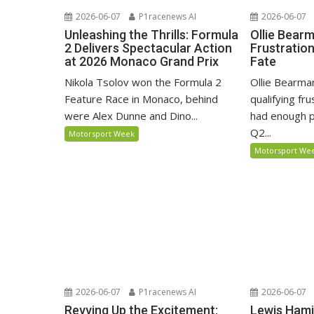
2026-06-07
P1racenews AI
2026-06-07
Unleashing the Thrills: Formula
Ollie Bear
2 Delivers Spectacular Action
Frustratio
at 2026 Monaco Grand Prix
Fate
Nikola Tsolov won the Formula 2
Ollie Bearma
Feature Race in Monaco, behind
qualifying fr
were Alex Dunne and Dino...
had enough p
Q2...
Motorsport Week
Motorsport We
2026-06-07
P1racenews AI
2026-06-07
Revving Up the Excitement:
Lewis Hami