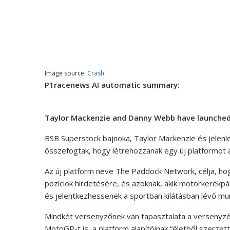
Image source:
Crash
P1racenews AI automatic summary:
Taylor Mackenzie and Danny Webb have launched 
BSB Superstock bajnoka, Taylor Mackenzie és jelen
összefogtak, hogy létrehozzanak egy új platformo
Az új platform neve The Paddock Network, célja, ho
pozíciók hirdetésére, és azoknak, akik motorkeré
és jelentkezhessenek a sportban kilátásban lévő mu
Mindkét versenyzőnek van tapasztalata a versenyz
MotoGP-t is, a platform alapítóinak “életből szerzett