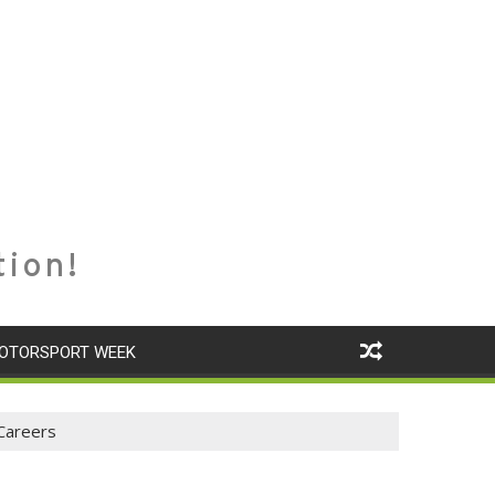
tion!
OTORSPORT WEEK
 Careers