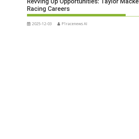
Revving Up Opportunities: Taylor Macke
Racing Careers
2025-12-03
P1racenews AI