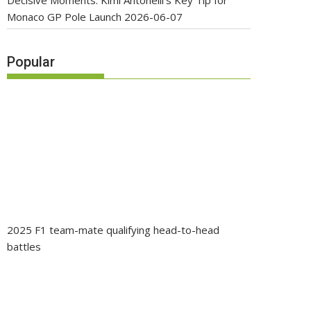
Decisive Moments: Kimi Antonelli’s Key Tip for
Monaco GP Pole Launch
2026-06-07
Popular
2025 F1 team-mate qualifying head-to-head
battles