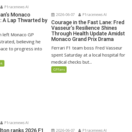
P1racenews AI
man’s Monaco
2026-06-07
P1racenews AI
n: A Lap Thwarted by
Courage in the Fast Lane: Fred
Vasseur’s Resilience Shines
Through Health Update Amidst
n left Monaco GP
Monaco Grand Prix Drama
ustrated, believing he
Ferrari F1 team boss Fred Vasseur
ace to progress into
spent Saturday at a local hospital for
medical checks but...
ek
GPFans
P1racenews AI
lton ranks 2026 F1
2026-06-07
P1racenews AI